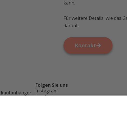
kann.
Für weitere Details, wie das 
darauf!
Kontakt
Folgen Sie uns
Instagram
rkaufanhänger
Facebook
d?